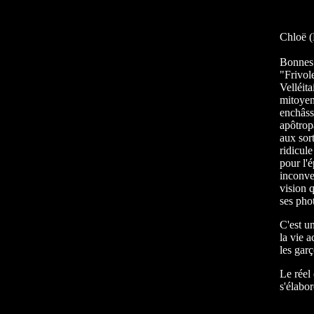
Chloë 
Bonnes
"Frivole
Velléita
mitoyen
enchâss
apôtrop
aux sort
ridicule
pour l'
inconve
vision 
ses pho
C'est u
la vie 
les garç
Le réel
s'élabor